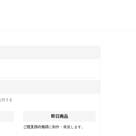
ただくと
即日商品
。
ご注文日の当日
に制作・発送します。