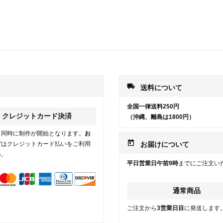
local_shipping
送料について
全国一律送料250円
クレジットカード決済
（沖縄、離島は1800円）
と同時に制作が開始となります。
お
today
方
はクレジットカード払いをご利用
お届けについて
い。
平日営業日午前9時
までにご注文い
通常商品
ご注文から
3営業日目
に発送します